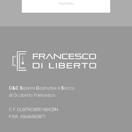
Portfolio
C&C S
istemi
C
ostruttivi a
S
ecco
di Di Liberto Francesco
C.F. DLBFNC80R14B428N
P.IVA: 05646960871