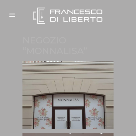
NEGOZIO
“MONNALISA”