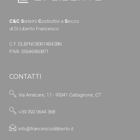
C&C S
istemi
C
ostruttivi a
S
ecco
di Di Liberto Francesco
C.F. DLBFNC80R14B428N
P.IVA: 05646960871
CONTATTI
Via Amilcare, 17 - 95041 Caltagirone, CT
+39 392 0644 368
info@francescodiliberto.it